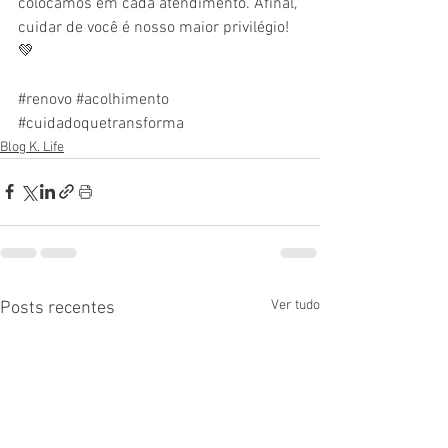
colocamos em cada atendimento. Afinal, 
cuidar de você é nosso maior privilégio! 
💚
#renovo
#acolhimento
#cuidadoquetransforma
Blog K. Life
Ver tudo
Posts recentes