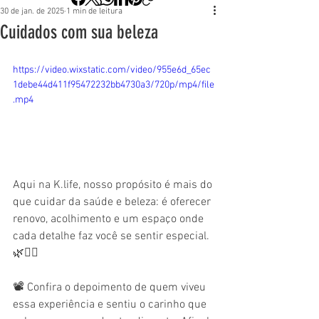
30 de jan. de 2025
1 min de leitura
Cuidados com sua beleza
https://video.wixstatic.com/video/955e6d_65ec
1debe44d411f95472232bb4730a3/720p/mp4/file
.mp4
Aqui na 
K.life
, nosso propósito é mais do 
que cuidar da saúde e beleza: é oferecer 
renovo, acolhimento e um espaço onde 
cada detalhe faz você se sentir especial. 
🌿💆‍♀️
📽️ Confira o depoimento de quem viveu 
essa experiência e sentiu o carinho que 