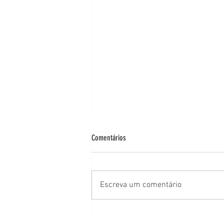
Comentários
Escreva um comentário
A dermatoscopia existe há décadas na