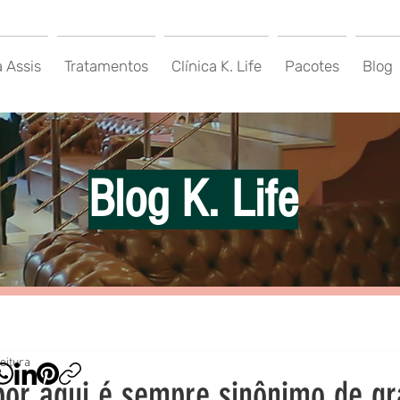
a Assis
Tratamentos
Clínica K. Life
Pacotes
Blog
Blog K. Life
eitura
por aqui é sempre sinônimo de gr