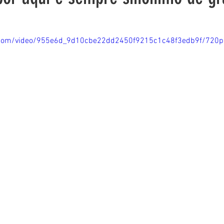
ic.com/video/955e6d_9d10cbe22dd2450f9215c1c48f3edb9f/720p