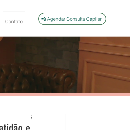
📲 Agendar Consulta Capilar
Contato
atidão e