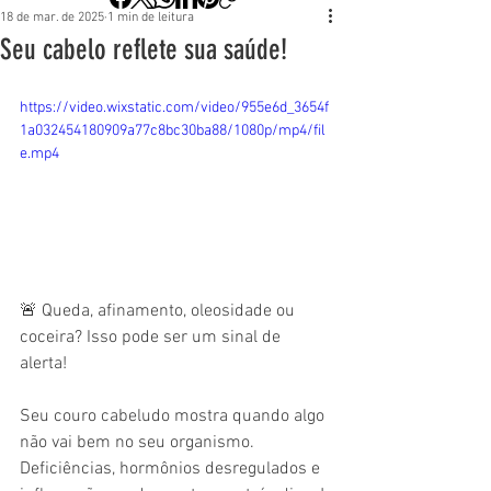
18 de mar. de 2025
1 min de leitura
Seu cabelo reflete sua saúde!
https://video.wixstatic.com/video/955e6d_3654f
1a032454180909a77c8bc30ba88/1080p/mp4/fil
e.mp4
🚨 Queda, afinamento, oleosidade ou 
coceira? Isso pode ser um sinal de 
alerta!
Seu couro cabeludo mostra quando algo 
não vai bem no seu organismo. 
Deficiências, hormônios desregulados e 