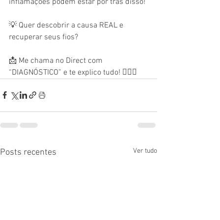
inflamações podem estar por trás disso!
💡 Quer descobrir a causa REAL e 
recuperar seus fios?
📩 Me chama no Direct com 
“DIAGNÓSTICO” e te explico tudo! 💆‍♀️✨
Ver tudo
Posts recentes