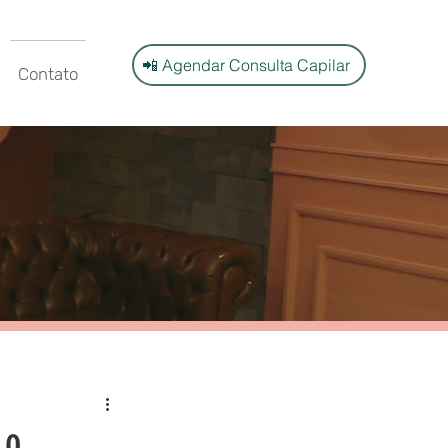
📲 Agendar Consulta Capilar
Contato
 o