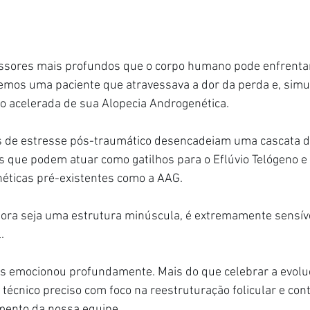
essores mais profundos que o corpo humano pode enfrentar
mos uma paciente que atravessava a dor da perda e, simu
o acelerada de sua Alopecia Androgenética.
de estresse pós-traumático desencadeiam uma cascata de 
as que podem atuar como gatilhos para o Eflúvio Telógeno 
néticas pré-existentes como a AAG.
mbora seja uma estrutura minúscula, é extremamente sensível
.
s emocionou profundamente. Mais do que celebrar a evoluç
técnico preciso com foco na reestruturação folicular e contr
imento da nossa equipe.