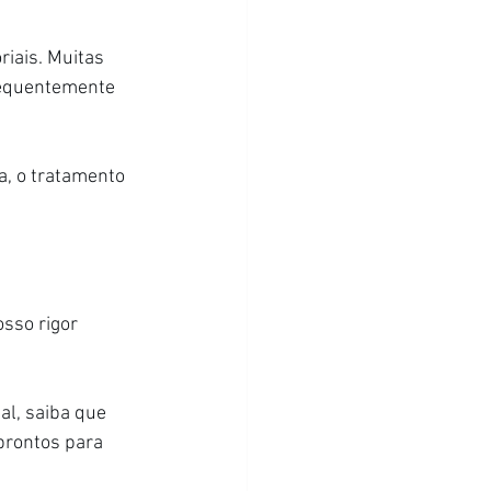
riais. Muitas 
requentemente 
a, o tratamento 
osso rigor 
al, saiba que 
prontos para 