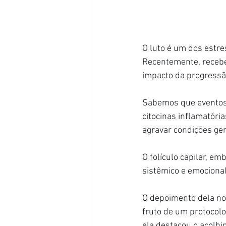
O luto é um dos estr
Recentemente, recebe
impacto da progressã
Sabemos que eventos 
citocinas inflamatóri
agravar condições ge
O folículo capilar, e
sistêmico e emocional
O depoimento dela no
fruto de um protocolo 
ela destacou o acolh