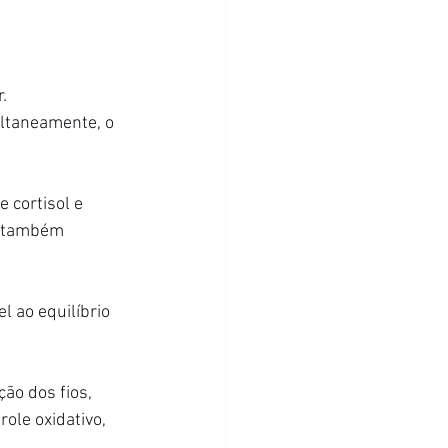
. 
ltaneamente, o 
cortisol e 
e também 
 ao equilíbrio 
ão dos fios, 
ole oxidativo, 