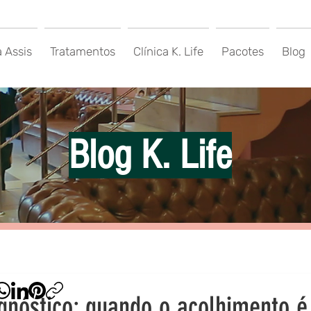
a Assis
Tratamentos
Clínica K. Life
Pacotes
Blog
Blog K. Life
gnóstico: quando o acolhimento é